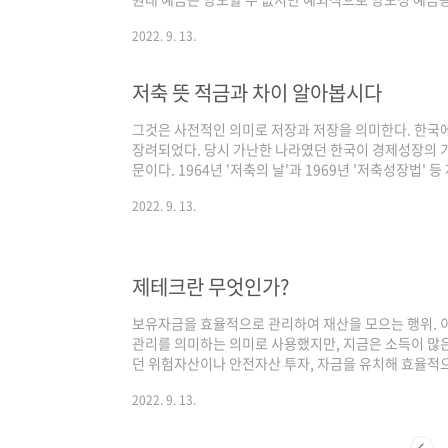
려면 자연인이 주민등록증 발급 전 실명확인증(주민등록증
2022. 9. 13.
다. 외국인은 외국인 등록증이나 여권을 소지해야 한다.
지인 것 같다. 미국의 경우 예금계좌는 크게 두 가지로 
저축 뜻 적금과 차이 알아봅시다
그것은 사전적인 의미로 저장과 저장을 의미한다. 한국
장려되었다. 당시 가난한 나라였던 한국이 경제성장의 
문이다. 1964년 '저축의 날'과 1969년 '저축성장법'
1970~80년대 저축은 급속한 경제성장의 주요 원인 중 
2022. 9. 13.
대회와 전시회가 열렸다. 공익광고협의회가 처음 만든 공
일'이었다. 아이들에게 교육과정에서 저축을 권유하는 
동요가 잘 알려져 있다. 1988년 총저축률은 38.1%로
안 될 정도로 계속됐다. 이 영향으로 한국의..
제테크란 무엇인가?
보유자금을 효율적으로 관리하여 재산을 모으는 행위. 이
관리를 의미하는 의미로 사용했지만, 지금은 소득이 많
던 위험자산이나 안전자산 투자, 자금을 유치해 효율적으
출을 정확히 파악하고 불필요한 생활비를 줄이는 것까지
2022. 9. 13.
계 등으로 취급되며, 영어로는 개인금융이라고 한다. 
가계금융은 소비자 연구보다 중요하다. 물론 재무설계사
히 공..