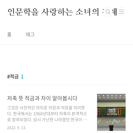
본문 바로가기
인문학을 사랑하는 소녀의 경제
홈
태그
적금
1
저축 뜻 적금과 차이 알아봅시다
그것은 사전적인 의미로 저장과 저장을 의미한
다. 한국에서는 1960년대부터 저축이 본격적으
로 장려되었다. 당시 가난한 나라였던 한국이 경
제성장의 기반이 될 자본이 절대적으로 필요했기
2022. 9. 13.
때문이다. 1964년 '저축의 날'과 1969년 '저축성